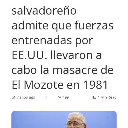
salvadoreño
admite que fuerzas
entrenadas por
EE.UU. llevaron a
cabo la masacre de
El Mozote en 1981
7 años ago
499
1 Min Read
ebook