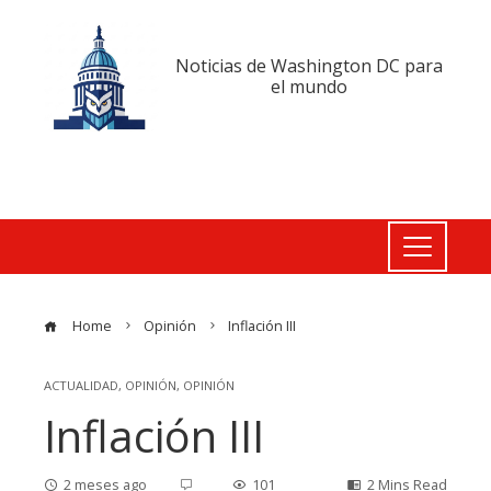
Noticias de Washington DC para
el mundo
Home
Opinión
Inflación III
ACTUALIDAD
,
OPINIÓN
,
OPINIÓN
Inflación III
2 meses ago
101
2 Mins Read