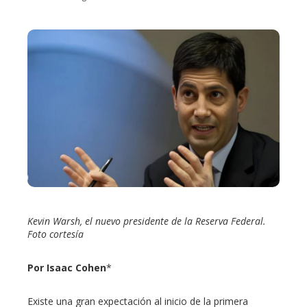
ebook
ter
edIn
erest
mbleupon
Kevin Warsh, el nuevo presidente de la Reserva Federal.
Foto cortesía
l
Por Isaac Cohen
*
Existe una gran expectación al inicio de la primera