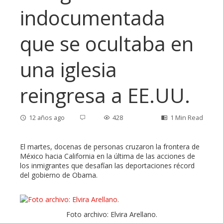
indocumentada
que se ocultaba en
una iglesia
reingresa a EE.UU.
12 años ago
428
1 Min Read
El martes, docenas de personas cruzaron la frontera de
México hacia California en la última de las acciones de
los inmigrantes que desafían las deportaciones récord
ebook
del gobierno de Obama.
ter
Foto archivo: Elvira Arellano.
edIn