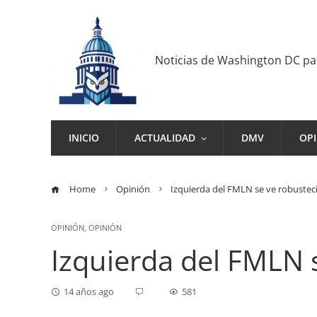
Noticias de Washington DC p
INICIO
ACTUALIDAD
DMV
OP
Home
Opinión
Izquierda del FMLN se ve robustec
OPINIÓN
,
OPINIÓN
Izquierda del FMLN 
14 años ago
581