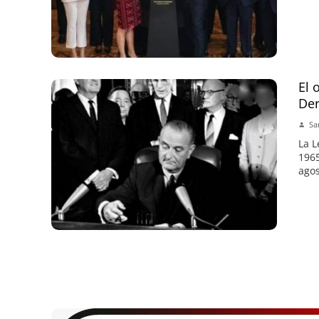
El 
Der
Sa
La L
1965
agos