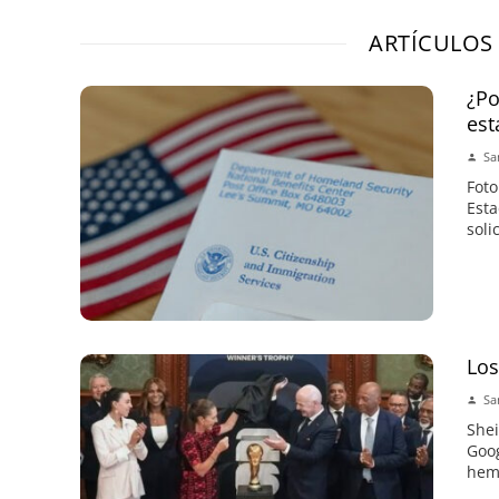
ARTÍCULOS
¿Po
est
Sa
Foto
Est
soli
Lo
Sa
Shei
Goog
hemo