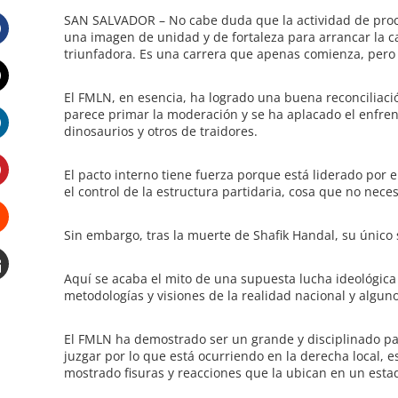
SAN SALVADOR – No cabe duda que la actividad de procl
una imagen de unidad y de fortaleza para arrancar la 
triunfadora. Es una carrera que apenas comienza, pero 
Facebook
El FMLN, en esencia, ha logrado una buena reconciliació
Twitter
parece primar la moderación y se ha aplacado el enfren
dinosaurios y otros de traidores.
LinkedIn
El pacto interno tiene fuerza porque está liderado por e
el control de la estructura partidaria, cosa que no nec
Pinterest
Sin embargo, tras la muerte de Shafik Handal, su único
Stumbleupon
Aquí se acaba el mito de una supuesta lucha ideológica 
Email
metodologías y visiones de la realidad nacional y alguno
e
El FMLN ha demostrado ser un grande y disciplinado par
juzgar por lo que está ocurriendo en la derecha local, 
mostrado fisuras y reacciones que la ubican en un estad