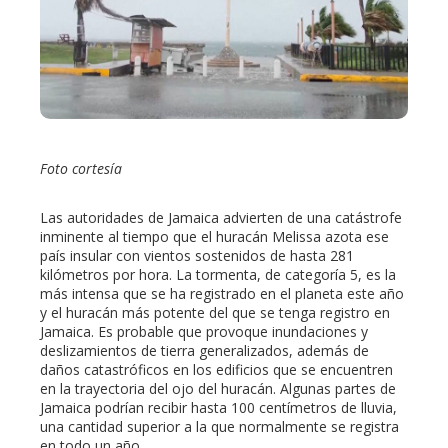
edIn
erest
mbleupon
Foto cortesía
l
Las autoridades de Jamaica advierten de una catástrofe
inminente al tiempo que el huracán Melissa azota ese
país insular con vientos sostenidos de hasta 281
kilómetros por hora. La tormenta, de categoría 5, es la
más intensa que se ha registrado en el planeta este año
y el huracán más potente del que se tenga registro en
Jamaica. Es probable que provoque inundaciones y
deslizamientos de tierra generalizados, además de
daños catastróficos en los edificios que se encuentren
en la trayectoria del ojo del huracán. Algunas partes de
Jamaica podrían recibir hasta 100 centímetros de lluvia,
una cantidad superior a la que normalmente se registra
en todo un año.