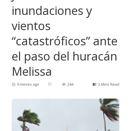
inundaciones y
vientos
“catastróficos” ante
el paso del huracán
Melissa
9 meses ago
244
2 Mins Read
ebook
ter