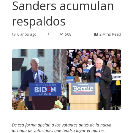
Sanders acumulan
respaldos
6 años ago
508
2 Mins Read
ebook
ter
edIn
erest
De esa forma apelan a los votantes antes de la nueva
mbleupon
jornada de votaciones que tendrá lugar el martes.