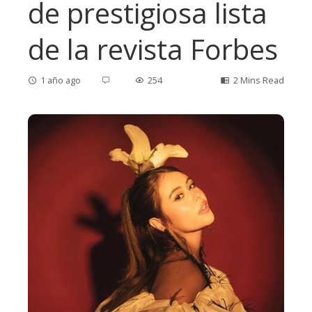
de prestigiosa lista
de la revista Forbes
1 año ago
254
2 Mins Read
ebook
ter
edIn
erest
mbleupon