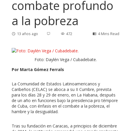
combate profundo
a la pobreza
13 años ago
472
4 Mins Read
Foto: Daylén Vega / Cubadebate.
ebook
Por Marta Gómez Ferrals
ter
La Comunidad de Estados Latinoamericanos y
Caribeños (CELAC) se aboca a su II Cumbre, prevista
edIn
para los días 28 y 29 de enero, en La Habana, después
de un año en funciones bajo la presidencia pro témpore
de Cuba, con énfasis en el combate a la pobreza, el
erest
hambre y la desigualdad.
mbleupon
Tras su fundación en Caracas, a principios de diciembre