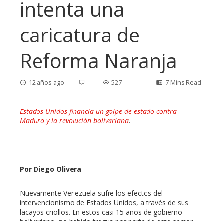
intenta una
caricatura de
Reforma Naranja
12 años ago
527
7 Mins Read
Estados Unidos financia un golpe de estado contra
Maduro y la revolución bolivariana
.
ebook
ter
Por Diego Olivera
edIn
Nuevamente Venezuela sufre los efectos del
intervencionismo de Estados Unidos, a través de sus
erest
lacayos criollos. En estos casi 15 años de gobierno