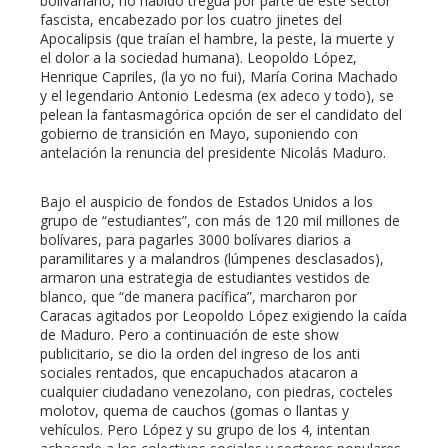
bolivariano, no habido tregua por parte de este sector
fascista, encabezado por los cuatro jinetes del
mbleupon
Apocalipsis (que traían el hambre, la peste, la muerte y
el dolor a la sociedad humana). Leopoldo López,
Henrique Capriles, (la yo no fui), María Corina Machado
l
y el legendario Antonio Ledesma (ex adeco y todo), se
pelean la fantasmagórica opción de ser el candidato del
gobierno de transición en Mayo, suponiendo con
antelación la renuncia del presidente Nicolás Maduro.
Bajo el auspicio de fondos de Estados Unidos a los
grupo de “estudiantes”, con más de 120 mil millones de
bolívares, para pagarles 3000 bolívares diarios a
paramilitares y a malandros (lúmpenes desclasados),
armaron una estrategia de estudiantes vestidos de
blanco, que “de manera pacífica”, marcharon por
Caracas agitados por Leopoldo López exigiendo la caída
de Maduro. Pero a continuación de este show
publicitario, se dio la orden del ingreso de los anti
sociales rentados, que encapuchados atacaron a
cualquier ciudadano venezolano, con piedras, cocteles
molotov, quema de cauchos (gomas o llantas y
vehículos. Pero López y su grupo de los 4, intentan