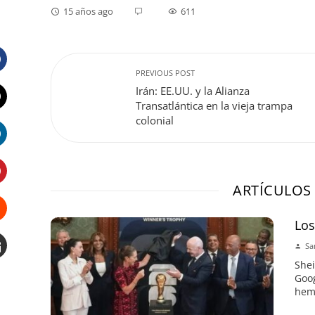
15 años ago
611
PREVIOUS POST
Facebook
Irán: EE.UU. y la Alianza
Transatlántica en la vieja trampa
Twitter
colonial
LinkedIn
ARTÍCULOS
Pinterest
Lo
Stumbleupon
Sa
Shei
Email
Goog
e
hemo