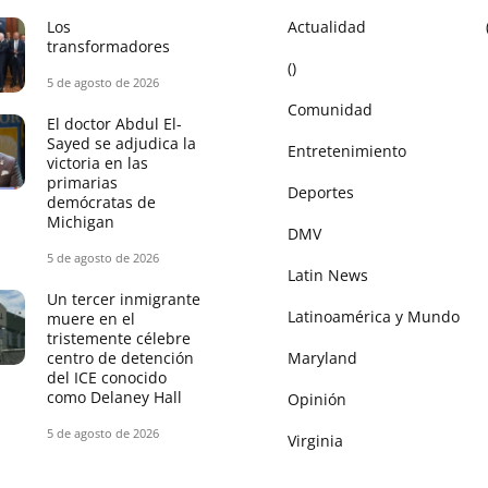
Los
Actualidad
transformadores
()
5 de agosto de 2026
Comunidad
El doctor Abdul El-
Sayed se adjudica la
Entretenimiento
victoria en las
primarias
Deportes
demócratas de
Michigan
DMV
5 de agosto de 2026
Latin News
Un tercer inmigrante
Latinoamérica y Mundo
muere en el
tristemente célebre
centro de detención
Maryland
del ICE conocido
como Delaney Hall
Opinión
5 de agosto de 2026
Virginia