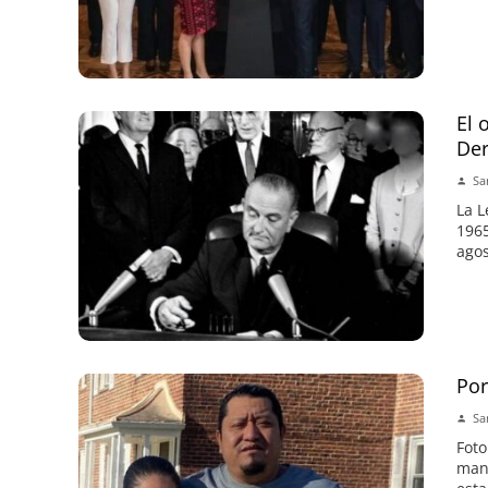
El 
Der
Sa
La L
1965
agos
Por
Sa
Foto
mano