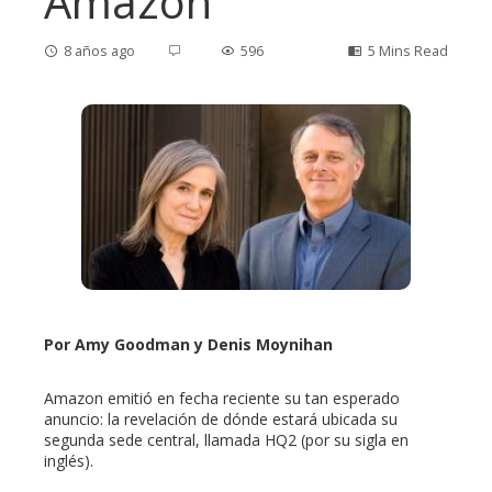
Amazon
8 años ago
596
5 Mins Read
ebook
ter
edIn
erest
Por Amy Goodman y Denis Moynihan
mbleupon
Amazon emitió en fecha reciente su tan esperado
anuncio: la revelación de dónde estará ubicada su
segunda sede central, llamada HQ2 (por su sigla en
l
inglés).