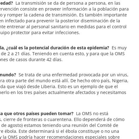
rmedad?
La transmisión se da de persona a persona, en las
ervención consiste en proveer información a la población para
io y romper la cadena de transmisión. Es también importante
en infectado para prevenir la posterior diseminación de la
te entrenar al personal sanitario en medidas para el control
uipo protector para evitar infecciones.
la, ¿cuál es la potencial duración de esta epidemia?
Es muy
es de 2 a 21 días. Teniendo en cuenta esto, y para que la OMS
iones de casos durante 42 días.
l mundo?
Se trata de una enfermedad provocada por un virus,
a otra parte del mundo está allí. De hecho otro país, Nigeria,
da que viajó desde Liberia. Esto es un ejemplo de que el
erlo en los tres países actualmente afectados y necesitamos
la que otros países pueden tomar?
La OMS no está
, cierre de fronteras o cuarentena. Ello dependerá de cómo
7 de agosto) estamos teniendo una reunión del Comité de
e ébola. Este determinará si el ébola constituye o no una
” y la OMS podría hacer recomendaciones especiales sobre