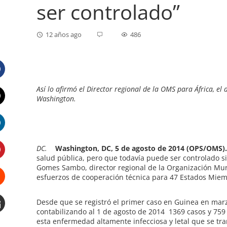
ser controlado”
12 años ago
486
Facebook
Así lo afirmó el Director regional de la OMS para África, e
Washington.
Twitter
LinkedIn
DC.
Washington, DC, 5 de agosto de 2014 (OPS/OMS)
salud pública, pero que todavía puede ser controlado si 
Pinterest
Gomes Sambo, director regional de la Organización Mund
esfuerzos de cooperación técnica para 47 Estados Miem
Stumbleupon
Desde que se registró el primer caso en Guinea en marzo 
contabilizando al 1 de agosto de 2014 1369 casos y 759
Email
esta enfermedad altamente infecciosa y letal que se tran