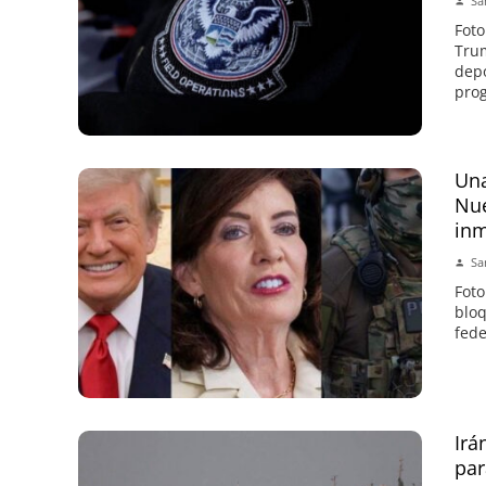
Sa
Foto
Trum
depo
prog
Una
Nue
inm
Sa
Foto
bloq
fede
Irá
par