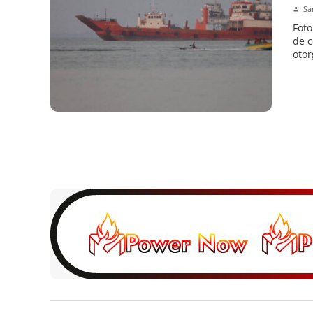
Sa
Foto
de c
otor