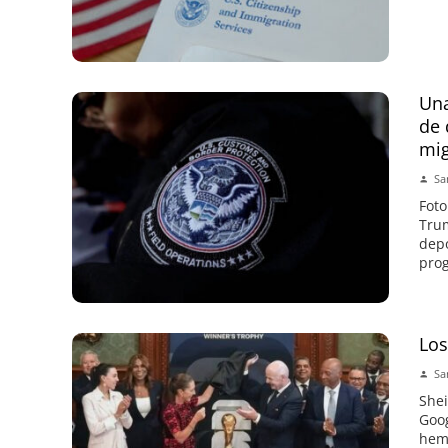
Una
de 
mi
Sa
Foto
Trum
depo
prog
Lo
Sa
Shei
Goog
hemo