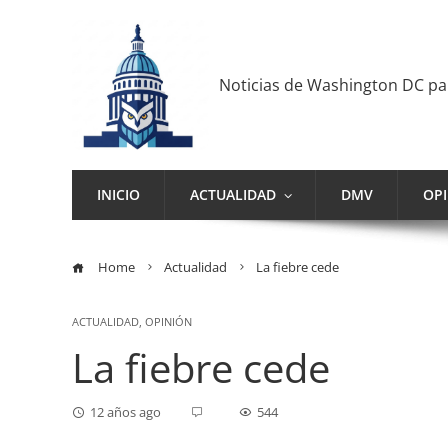
Noticias de Washington DC p
INICIO
ACTUALIDAD
DMV
OP
Home
Actualidad
La fiebre cede
ACTUALIDAD
,
OPINIÓN
La fiebre cede
12 años ago
544