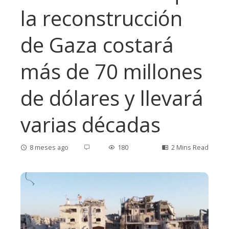
la reconstrucción
de Gaza costará
más de 70 millones
de dólares y llevará
varias décadas
8 meses ago
180
2 Mins Read
ebook
ter