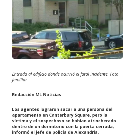
ebook
ter
edIn
erest
mbleupon
Entrada al edificio donde ocurrió el fatal incidente. Foto
familiar
l
Redacción ML Noticias
Los agentes lograron sacar a una persona del
apartamento en Canterbury Square, pero la
víctima y el sospechoso se habían atrincherado
dentro de un dormitorio con la puerta cerrada,
informó el jefe de policía de Alexandria.