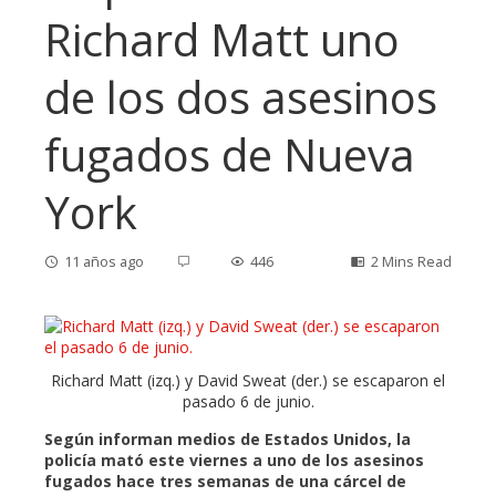
Richard Matt uno
de los dos asesinos
fugados de Nueva
York
11 años ago
446
2 Mins Read
ebook
Richard Matt (izq.) y David Sweat (der.) se escaparon el
pasado 6 de junio.
ter
Según informan medios de Estados Unidos, la
policía mató este viernes a uno de los asesinos
fugados hace tres semanas de una cárcel de
edIn