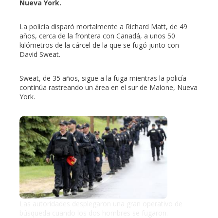
Nueva York.
erest
La policía disparó mortalmente a Richard Matt, de 49
años, cerca de la frontera con Canadá, a unos 50
kilómetros de la cárcel de la que se fugó junto con
mbleupon
David Sweat.
l
Sweat, de 35 años, sigue a la fuga mientras la policía
continúa rastreando un área en el sur de Malone, Nueva
York.
Las autoridades desplegaron una gran operativo de
búsqueda cuando los dos hombres se fugaron.