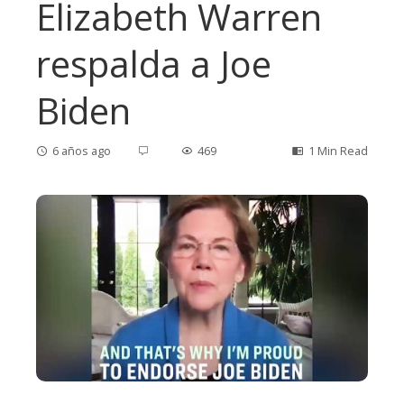
Elizabeth Warren
respalda a Joe
Biden
6 años ago
469
1 Min Read
ebook
ter
edIn
erest