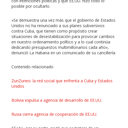
erest
con intenciones políticas y que EE.UU. hizo todo lo
posible por ocultarlo.
mbleupon
«Se demuestra una vez más que el gobierno de Estados
Unidos no ha renunciado a sus planes subversivos
l
contra Cuba, que tienen como propósito crear
situaciones de desestabilización para provocar cambios
en nuestro ordenamiento político y a lo cual continúa
dedicando presupuestos multimillonarios cada año»,
denunció La Habana en un comunicado de su cancillería.
Contenido relacionado
ZunZuneo: la red social que enfrenta a Cuba y Estados
Unidos
Bolivia expulsa a agencia de desarrollo de EE.UU.
Rusia cierra agencia de cooperación de EE.UU.