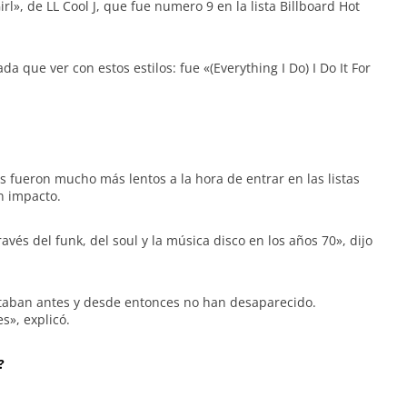
», de LL Cool J, que fue numero 9 en la lista Billboard Hot
 que ver con estos estilos: fue «(Everything I Do) I Do It For
 fueron mucho más lentos a la hora de entrar en las listas
n impacto.
vés del funk, del soul y la música disco en los años 70», dijo
staban antes y desde entonces no han desaparecido.
s», explicó.
?