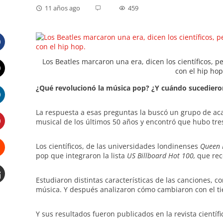
11 años ago
459
Facebook
Los Beatles marcaron una era, dicen los científicos, p
con el hip hop
Twitter
¿Qué revolucionó la música pop? ¿Y cuándo sucediero
LinkedIn
La respuesta a esas preguntas la buscó un grupo de ac
musical de los últimos 50 años y encontró que hubo tres
Pinterest
Los científicos, de las universidades londinenses
Queen 
pop que integraron la lista
US Billboard Hot 100,
que rec
Stumbleupon
Estudiaron distintas características de las canciones, c
música. Y después analizaron cómo cambiaron con el t
Email
e
Y sus resultados fueron publicados en la revista científ