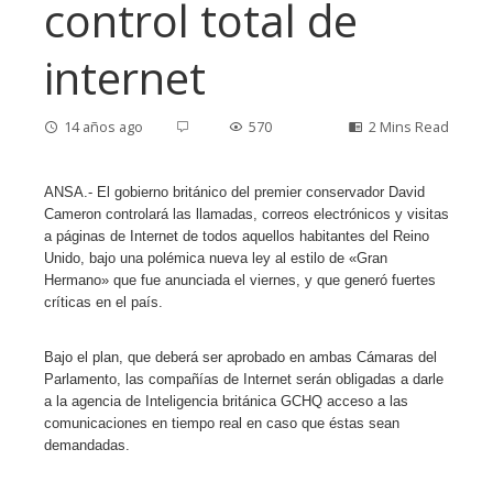
control total de
internet
14 años ago
570
2 Mins Read
ANSA.- El gobierno británico del premier conservador David
Cameron controlará las llamadas, correos electrónicos y visitas
ebook
a páginas de Internet de todos aquellos habitantes del Reino
Unido, bajo una polémica nueva ley al estilo de «Gran
Hermano» que fue anunciada el viernes, y que generó fuertes
ter
críticas en el país.
edIn
Bajo el plan, que deberá ser aprobado en ambas Cámaras del
Parlamento, las compañías de Internet serán obligadas a darle
a la agencia de Inteligencia británica GCHQ acceso a las
erest
comunicaciones en tiempo real en caso que éstas sean
demandadas.
mbleupon