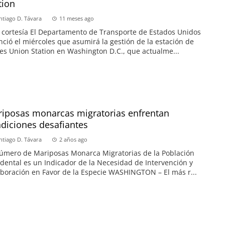
tion
ntiago D. Távara
11 meses ago
 cortesía El Departamento de Transporte de Estados Unidos
ció el miércoles que asumirá la gestión de la estación de
es Union Station en Washington D.C., que actualme...
iposas monarcas migratorias enfrentan
diciones desafiantes
ntiago D. Távara
2 años ago
úmero de Mariposas Monarca Migratorias de la Población
dental es un Indicador de la Necesidad de Intervención y
boración en Favor de la Especie WASHINGTON – El más r...