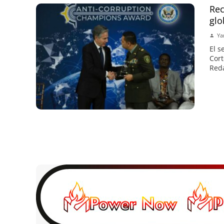
Rec
glo
Ya
El s
Cort
Reda