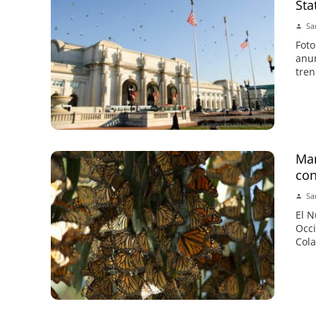
Sta
Sa
Foto
anun
tren
Mar
con
Sa
El N
Occi
Cola