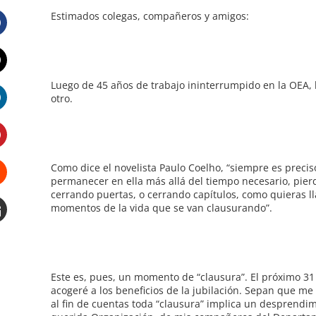
Estimados colegas, compañeros y amigos:
Facebook
Twitter
Luego de 45 años de trabajo ininterrumpido en la OEA, ha
otro.
LinkedIn
Pinterest
Como dice el novelista Paulo Coelho, “siempre es precis
permanecer en ella más allá del tiempo necesario, pierde
cerrando puertas, o cerrando capítulos, como quieras lla
Stumbleupon
momentos de la vida que se van clausurando”.
Email
e
Este es, pues, un momento de “clausura”. El próximo 31
acogeré a los beneficios de la jubilación. Sepan que me 
al fin de cuentas toda “clausura” implica un desprend