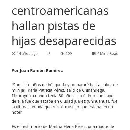
centroamericanas
hallan pistas de
hijas desaparecidas
14 años ago
509
4 Mins Read
Por Juan Ramón Ramírez
ebook
“Son siete años de búsqueda y no pararé hasta saber de
mi hija”. Karla Patricia Pérez, salió de Chinandega,
Nicaragua, cuando tenía 30 años. “Lo último que supe
ter
de ella fue que estaba en Ciudad Juárez (Chihuahua), fue
la última llamada que recibí, me dijo que estaba en un
hotel”.
edIn
Es el testimonio de Martha Elena Pérez, una madre de