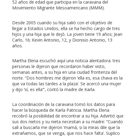
erest
52 años de edad que participa en la caravana del
Movimiento Migrante Mesoamericano (MMM).
mbleupon
Desde 2005 cuando su hija salió con el objetivo de
llegar a Estados Unidos, ella se ha hecho cargo de tres
l
hijos y una hija que le dejó. La joven tiene 19 años; Jean
Carlo, 16; Kevin Antonio, 12, y Dionisio Antonio, 13
años.
Martha Elena escuchó aquí una noticia alentadora: tres
personas le dijeron que recordaron haber visto,
semanas antes, a su hija en una ciudad fronteriza del
norte. “Dos hombres me dijeron ‘ella es, esa chava es la
que va todas las tardes a la plaza’. Se acercó una mujer
y dijo ‘sí, es ella’”, contó la madre de Karla.
La coordinación de la caravana tomó los datos para
hacer la búsqueda de Karla Patricia. Martha Elena
recobró la posibilidad de encontrar a su hija. Advirtió que
sus dos nietos y su nieta necesitan a su madre: “Cuando
salí a buscarla me dijeron ‘mamá, si la miras dile que la
extrañamos, que se venga, que nos hace falta’. Suplico