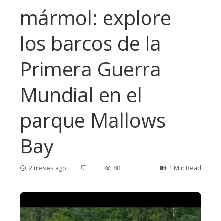
mármol: explore
los barcos de la
Primera Guerra
Mundial en el
parque Mallows
Bay
2 meses ago
80
1 Min Read
ebook