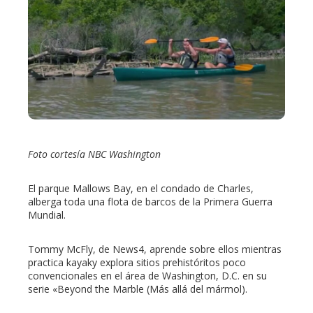
ter
edIn
erest
mbleupon
Foto cortesía NBC Washington
l
El parque Mallows Bay, en el condado de Charles,
alberga toda una flota de barcos de la Primera Guerra
Mundial.
Tommy McFly, de News4, aprende sobre ellos mientras
practica kayaky explora sitios prehistóritos poco
convencionales en el área de Washington, D.C. en su
serie «Beyond the Marble (Más allá del mármol).