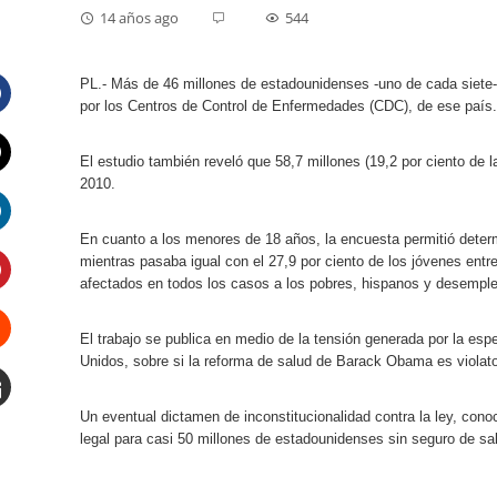
14 años ago
544
PL.- Más de 46 millones de estadounidenses -uno de cada siete-
por los Centros de Control de Enfermedades (CDC), de ese país.
Facebook
El estudio también reveló que 58,7 millones (19,2 por ciento de 
2010.
Twitter
En cuanto a los menores de 18 años, la encuesta permitió deter
LinkedIn
mientras pasaba igual con el 27,9 por ciento de los jóvenes ent
afectados en todos los casos a los pobres, hispanos y desempl
Pinterest
El trabajo se publica en medio de la tensión generada por la es
Unidos, sobre si la reforma de salud de Barack Obama es violator
Stumbleupon
Un eventual dictamen de inconstitucionalidad contra la ley, c
Email
legal para casi 50 millones de estadounidenses sin seguro de sa
e