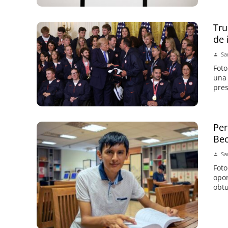
Tru
de 
Sa
Foto
una 
pres
Per
Bec
Sa
Foto
opor
obtu