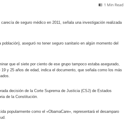
1 Min Read
 carecía de seguro médico en 2011, señala una investigación realizada
la población), aseguró no tener seguro sanitario en algún momento del
minar que el siete por ciento de ese grupo tampoco estaba asegurado,
re 19 y 25 años de edad, indica el documento, que señala como los más
eados.
perada decisión de la Corte Suprema de Justicia (CSJ) de Estados
ia de la Constitución.
onocida popularmente como el «ObamaCare», representará el desamparo
lud.