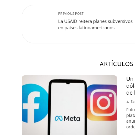
PREVIOUS POST
La USAID reitera planes subversivos
en países latinoamericanos
ARTÍCULOS
Un 
dól
de 
Sa
Foto
plat
anun
orde