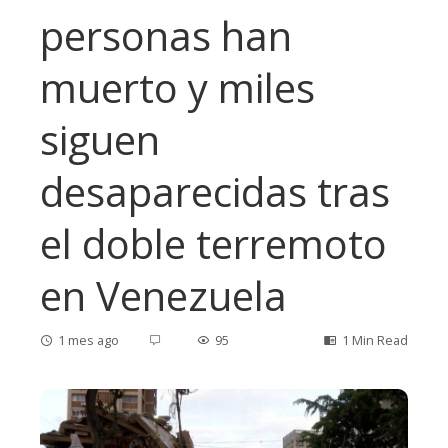
personas han
muerto y miles
siguen
desaparecidas tras
el doble terremoto
en Venezuela
1 mes ago
95
1 Min Read
ebook