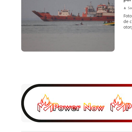
Sa
Foto
de c
otor