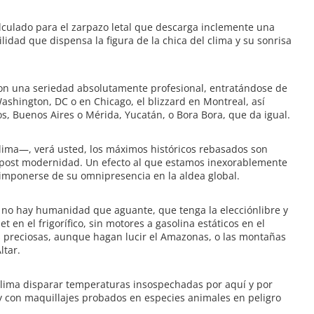
alculado para el zarpazo letal que descarga inclemente una
idad que dispensa la figura de la chica del clima y su sonrisa
on una seriedad absolutamente profesional, entratándose de
Washington, DC o en Chicago, el blizzard en Montreal, así
s, Buenos Aires o Mérida, Yucatán, o Bora Bora, que da igual.
clima—, verá usted, los máximos históricos rebasados son
a post modernidad. Un efecto al que estamos inexorablemente
imponerse de su omnipresencia en la aldea global.
e no hay humanidad que aguante, que tenga la elecciónlibre y
t en el frigorífico, sin motores a gasolina estáticos en el
as preciosas, aunque hagan lucir el Amazonas, o las montañas
ltar.
l clima disparar temperaturas insospechadas por aquí y por
s y con maquillajes probados en especies animales en peligro