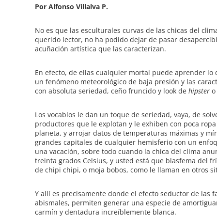
Por Alfonso Villalva P.
No es que las esculturales curvas de las chicas del cli
querido lector, no ha podido dejar de pasar desapercib
acuñación artística que las caracterizan.
En efecto, de ellas cualquier mortal puede aprender lo q
un fenómeno meteorológico de baja presión y las caracter
con absoluta seriedad, ceño fruncido y look de
hipster
o 
Los vocablos le dan un toque de seriedad, vaya, de solv
productores que le explotan y le exhiben con poca ropa e
planeta, y arrojar datos de temperaturas máximas y mí
grandes capitales de cualquier hemisferio con un enfoqu
una vacación, sobre todo cuando la chica del clima anun
treinta grados Celsius, y usted está que blasfema del 
de chipi chipi, o moja bobos, como le llaman en otros sit
Y allí es precisamente donde el efecto seductor de las 
abismales, permiten generar una especie de amortiguam
carmín y dentadura increíblemente blanca.