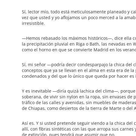
Sí, lector mío, todo está meticulosamente planeado y c
vez que usted y yo aflojamos un poco merced a la amabil
irresistible.
—Hemos rebasado los máximos históricos—, dice ella c
la precipitación pluvial en Riga o Bath, las nevadas en 
como el horno en que se convierte Madrid en los verano
Sí, mi señor —podría decir condesparpajo la chica del 
conceptos que ya se llevan en el alma en esta era de l
condenados y del que lo único que queda por hacer es 
Y es inevitable —diría quizá lachica del clima—, porqu
soberana, de vivir sin nylon en la ropa, sin envases de pe
tráfico de las calles y avenidas, sin muebles de mader
de Chiapas, como desiertos de la tierra de Marte o del A
Así es. Y si usted pretende seguir viendo a la chica de
allí, con fibras sintéticas con las que arropa sus carne
de extinción, pues tendrá que asumir que no.