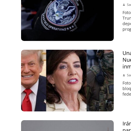
Sa
Foto
Trum
depo
prog
Una
Nue
inm
Sa
Foto
bloq
fede
Irá
par