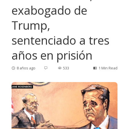
exabogado de
Trump,
sentenciado a tres
años en prisión
8 años ago
533
1 Min Read
ebook
ter
edIn