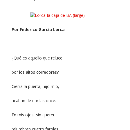
ebook
Por Federico García Lorca
ter
¿Qué es aquello que reluce
edIn
por los altos corredores?
erest
Cierra la puerta, hijo mío,
mbleupon
acaban de dar las once.
l
En mis ojos, sin querer,
relumbran cuatro faroles.