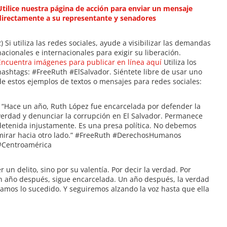
Utilice nuestra página de acción para enviar un mensaje
directamente a su representante y senadores
2) Si utiliza las redes sociales, ayude a visibilizar las demandas
nacionales e internacionales para exigir su liberación.
Encuentra imágenes para publicar en línea aquí
Utiliza los
hashtags: #FreeRuth #ElSalvador. Siéntete libre de usar uno
de estos ejemplos de textos o mensajes para redes sociales:
• “Hace un año, Ruth López fue encarcelada por defender la
verdad y denunciar la corrupción en El Salvador. Permanece
detenida injustamente. Es una presa política. No debemos
mirar hacia otro lado.” #FreeRuth #DerechosHumanos
#Centroamérica
un delito, sino por su valentía. Por decir la verdad. Por
Un año después, sigue encarcelada. Un año después, la verdad
mos lo sucedido. Y seguiremos alzando la voz hasta que ella