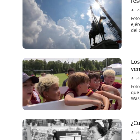
res
Sa
Foto
ejér
del 
Los
ven
Sa
Foto
que 
Wash
¿Cu
Sa