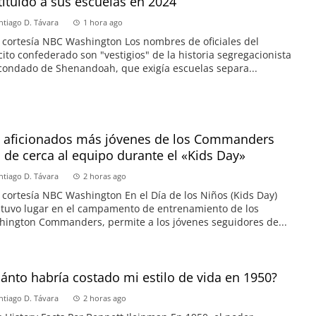
tituido a sus escuelas en 2024
ntiago D. Távara
1 hora ago
 cortesía NBC Washington Los nombres de oficiales del
cito confederado son "vestigios" de la historia segregacionista
condado de Shenandoah, que exigía escuelas separa...
 aficionados más jóvenes de los Commanders
 de cerca al equipo durante el «Kids Day»
ntiago D. Távara
2 horas ago
 cortesía NBC Washington En el Día de los Niños (Kids Day)
tuvo lugar en el campamento de entrenamiento de los
ington Commanders, permite a los jóvenes seguidores de...
ánto habría costado mi estilo de vida en 1950?
ntiago D. Távara
2 horas ago