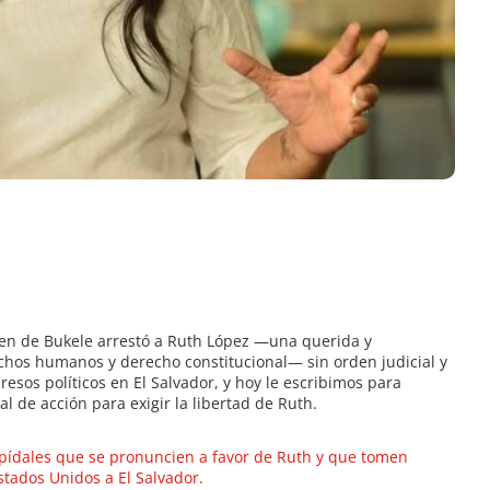
en de Bukele arrestó a Ruth López —una querida y
hos humanos y derecho constitucional— sin orden judicial y
resos políticos en El Salvador, y hoy le escribimos para
l de acción para exigir la libertad de Ruth.
pídales que se pronuncien a favor de Ruth y que tomen
stados Unidos a El Salvador.