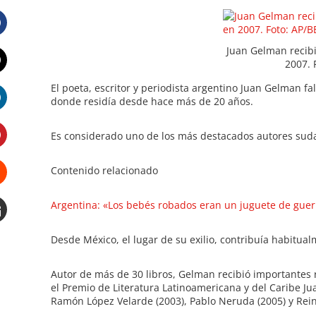
Facebook
Juan Gelman recibi
2007. 
Twitter
El poeta, escritor y periodista argentino Juan Gelman fa
donde residía desde hace más de 20 años.
LinkedIn
Es considerado uno de los más destacados autores suda
Pinterest
Contenido relacionado
Stumbleupon
Argentina: «Los bebés robados eran un juguete de guer
Email
Desde México, el lugar de su exilio, contribuía habitua
e
Autor de más de 30 libros, Gelman recibió importantes 
el Premio de Literatura Latinoamericana y del Caribe Ju
Ramón López Velarde (2003), Pablo Neruda (2005) y Reina