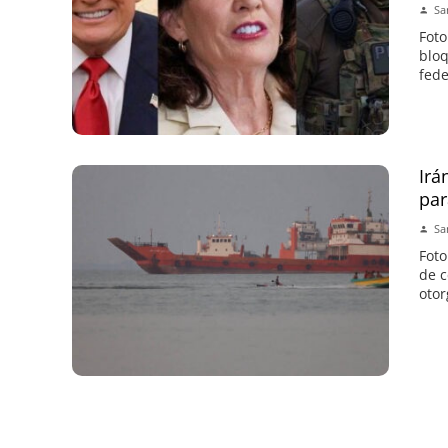
Sa
Foto
bloq
fede
Irá
par
Sa
Foto
de c
otor