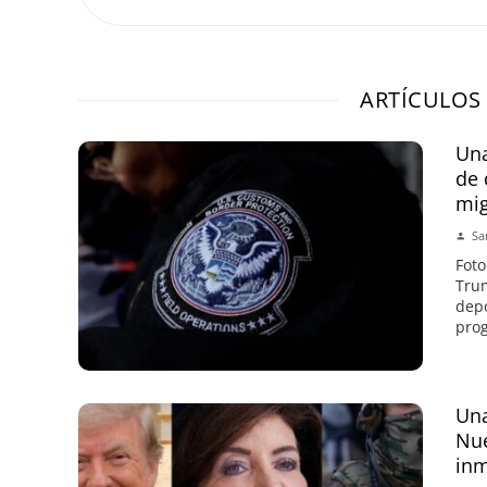
ARTÍCULOS
Una
de 
mi
Sa
Foto
Trum
depo
prog
Una
Nue
inm