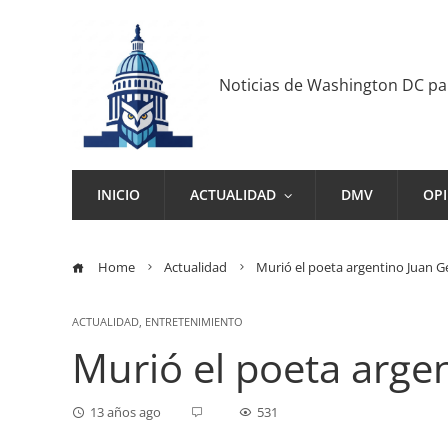
Noticias de Washington DC p
INICIO
ACTUALIDAD
DMV
OP
Home
Actualidad
Murió el poeta argentino Juan 
ACTUALIDAD
,
ENTRETENIMIENTO
Murió el poeta arge
13 años ago
531