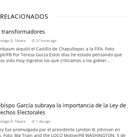
 RELACIONADOS
s transformadores
ntiago D. Távara
21 horas ago
nbaum alquiló el Castillo de Chapultepec a la FIFA. Foto:
le/FB Por Teresa Gurza Estos días he estado pensando que
s sido muy ingratos los que criticamos a los gobier...
obispo García subraya la importancia de la Ley de
echos Electorales
ntiago D. Távara
1 día ago
ey fue promulgada por el presidente Lyndon B. Johnson en
. Foto: Big Train and the LOCO Motive/FB WASHINGTON, 5 de