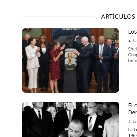
ARTÍCULOS
Lo
Sa
Shei
Goog
hemo
El 
Der
Sa
La L
1965