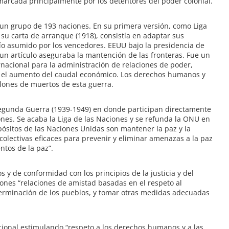
 marcada principalmente por los detentores del poder colonial.
 un grupo de 193 naciones. En su primera versión, como Liga
u carta de arranque (1918), consistía en adaptar sus
ío asumido por los vencedores. EEUU bajo la presidencia de
 un artículo aseguraba la mantención de las fronteras. Fue un
rnacional para la administración de relaciones de poder,
 y el aumento del caudal económico. Los derechos humanos y
llones de muertos de esta guerra.
egunda Guerra (1939-1949) en donde participan directamente
ones. Se acaba la Liga de las Naciones y se refunda la ONU en
pósitos de las Naciones Unidas son mantener la paz y la
colectivas eficaces para prevenir y eliminar amenazas a la paz
ntos de la paz”.
os y de conformidad con los principios de la justicia y del
ones “relaciones de amistad basadas en el respeto al
eterminación de los pueblos, y tomar otras medidas adecuadas
acional estimulando “respeto a los derechos humanos y a las