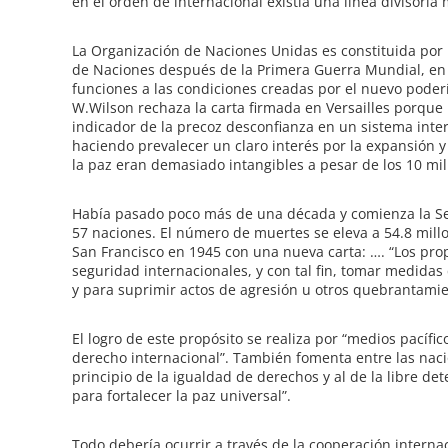
en el orden de internacional existía una línea divisoria
La Organización de Naciones Unidas es constituida por
de Naciones después de la Primera Guerra Mundial, en s
funciones a las condiciones creadas por el nuevo poder
W.Wilson rechaza la carta firmada en Versailles porque
indicador de la precoz desconfianza en un sistema inte
haciendo prevalecer un claro interés por la expansión
la paz eran demasiado intangibles a pesar de los 10 mi
Había pasado poco más de una década y comienza la S
57 naciones. El número de muertes se eleva a 54.8 mill
San Francisco en 1945 con una nueva carta: …. “Los pro
seguridad internacionales, y con tal fin, tomar medidas 
y para suprimir actos de agresión u otros quebrantamie
El logro de este propósito se realiza por “medios pacífic
derecho internacional”. También fomenta entre las naci
principio de la igualdad de derechos y al de la libre d
para fortalecer la paz universal”.
Todo debería ocurrir a través de la cooperación intern