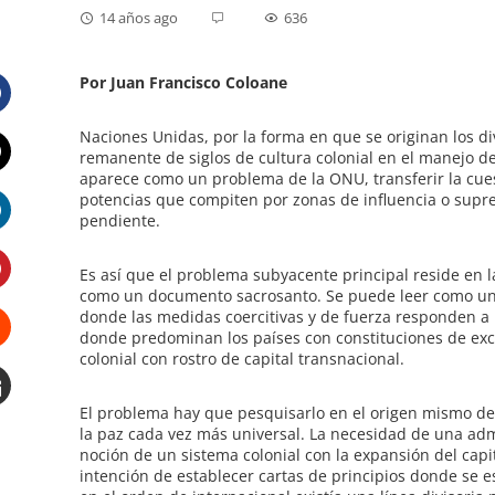
14 años ago
636
Por Juan Francisco Coloane
Facebook
Naciones Unidas, por la forma en que se originan los d
remanente de siglos de cultura colonial en el manejo de 
aparece como un problema de la ONU, transferir la cuesti
Twitter
potencias que compiten por zonas de influencia o supr
pendiente.
LinkedIn
Es así que el problema subyacente principal reside en
como un documento sacrosanto. Se puede leer como un i
Pinterest
donde las medidas coercitivas y de fuerza responden a 
donde predominan los países con constituciones de exc
colonial con rostro de capital transnacional.
Stumbleupon
El problema hay que pesquisarlo en el origen mismo de 
Email
la paz cada vez más universal. La necesidad de una adm
e
noción de un sistema colonial con la expansión del cap
intención de establecer cartas de principios donde se e