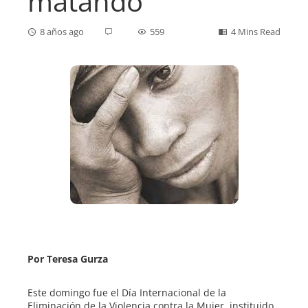
matando
8 años ago
559
4 Mins Read
ebook
ter
edIn
erest
mbleupon
Por Teresa Gurza
l
Este domingo fue el Día Internacional de la
Eliminación de la Violencia contra la Mujer, instituido