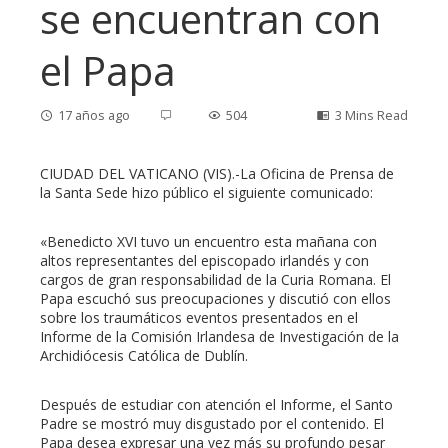
se encuentran con
el Papa
17 años ago
504
3 Mins Read
CIUDAD DEL VATICANO (VIS).-La Oficina de Prensa de
la Santa Sede hizo público el siguiente comunicado:
ebook
«Benedicto XVI tuvo un encuentro esta mañana con
altos representantes del episcopado irlandés y con
ter
cargos de gran responsabilidad de la Curia Romana. El
Papa escuchó sus preocupaciones y discutió con ellos
sobre los traumáticos eventos presentados en el
edIn
Informe de la Comisión Irlandesa de Investigación de la
Archidiócesis Católica de Dublín.
erest
Después de estudiar con atención el Informe, el Santo
Padre se mostró muy disgustado por el contenido. El
mbleupon
Papa desea expresar una vez más su profundo pesar