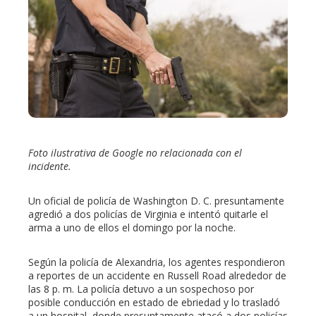
ter
edIn
erest
mbleupon
Foto ilustrativa de Google no relacionada con el
incidente.
l
Un oficial de policía de Washington D. C. presuntamente
agredió a dos policías de Virginia e intentó quitarle el
arma a uno de ellos el domingo por la noche.
Según la policía de Alexandria, los agentes respondieron
a reportes de un accidente en Russell Road alrededor de
las 8 p. m. La policía detuvo a un sospechoso por
posible conducción en estado de ebriedad y lo trasladó
a un hospital, donde presuntamente atacó a dos policías