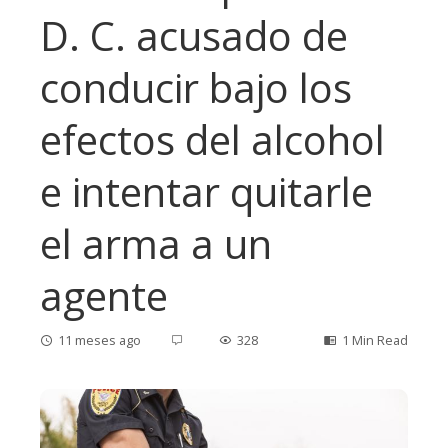
D. C. acusado de
conducir bajo los
efectos del alcohol
e intentar quitarle
el arma a un
agente
11 meses ago
328
1 Min Read
ebook