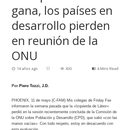
gana, los países en
desarrollo pierden
en reunión de la
ONU
14 años ago
430
4 Mins Read
Por
Piero Tozzi, J.D.
ebook
PHOENIX, 11 de mayo (C-FAM) Mis colegas de Friday Fax
informaron la semana pasada que la «Izquierda de Látex»
perdió en la sesión recientemente concluida de la Comisión de
ter
la ONU sobre Población y Desarrollo (CPD); que salió «con las
manos vacías». Con todo respeto, estoy en desacuerdo con
edIn
esta evaluación.