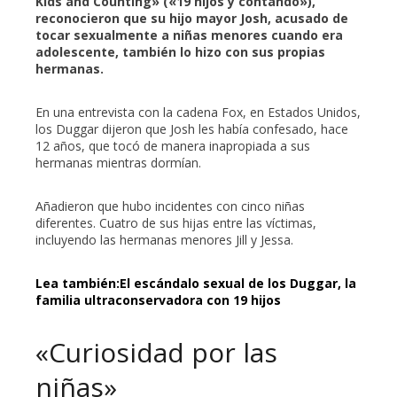
Kids and Counting» («19 hijos y contando»),
reconocieron que su hijo mayor Josh, acusado de
tocar sexualmente a niñas menores cuando era
erest
adolescente, también lo hizo con sus propias
hermanas.
mbleupon
En una entrevista con la cadena Fox, en Estados Unidos,
los Duggar dijeron que Josh les había confesado, hace
l
12 años, que tocó de manera inapropiada a sus
hermanas mientras dormían.
Añadieron que hubo incidentes con cinco niñas
diferentes. Cuatro de sus hijas entre las víctimas,
incluyendo las hermanas menores Jill y Jessa.
Lea también:
El escándalo sexual de los Duggar, la
familia ultraconservadora con 19 hijos
«Curiosidad por las
niñas»