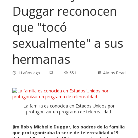
Duggar reconocen
que "tocó
sexualmente" a sus
hermanas
11 años ago
551
4 Mins Read
ebook
La familia es conocida en Estados Unidos por
protagonizar un programa de telerrealidad.
ter
Jim Bob y Michelle Duggar, los padres de la familia
que protagonizaba la serie de telerrealidad «19
edIn