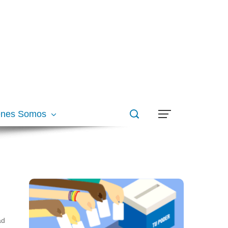
énes Somos
ad