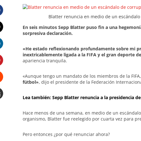
Blatter renuncia en medio de un escándalo 
Facebook
En seis minutos Sepp Blatter puso fin a una hegemoní
sorpresiva declaración.
Twitter
«He estado reflexionando profundamente sobre mi pres
LinkedIn
inextricablemente ligada a la FIFA y el gran deporte de
apariencia tranquila.
Pinterest
«Aunque tengo un mandato de los miembros de la FIFA
fútbol»
, dijo el presidente de la Federación Internacio
Stumbleupon
Lea también: Sepp Blatter renuncia a la presidencia de
Email
e
Hace menos de una semana, en medio de un escándalo p
organismo, Blatter fue reelegido por cuarta vez para pres
Pero entonces ¿por qué renunciar ahora?