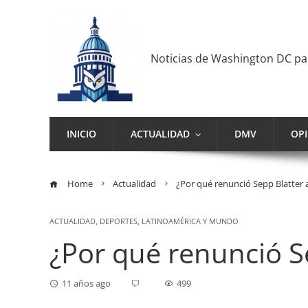
Noticias de Washington DC p
INICIO
ACTUALIDAD
DMV
OP
Home
Actualidad
¿Por qué renunció Sepp Blatter a
ACTUALIDAD
,
DEPORTES
,
LATINOAMÉRICA Y MUNDO
¿Por qué renunció Se
11 años ago
499