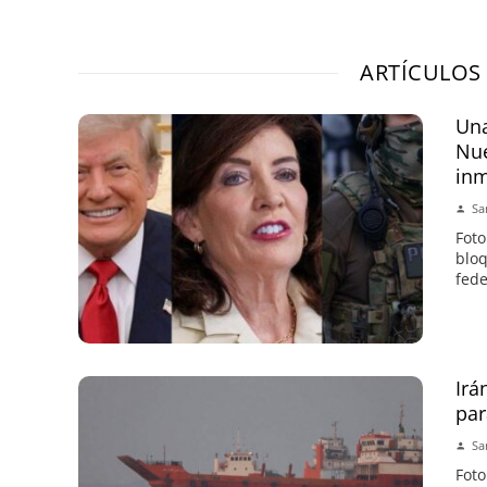
ARTÍCULOS
Una
Nue
inm
Sa
Foto
bloq
fede
Irá
par
Sa
Foto