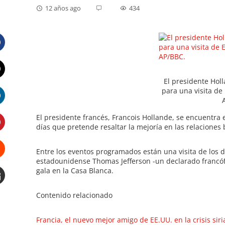
12 años ago
434
Facebook
El presidente Hol
Twitter
para una visita de 
LinkedIn
El presidente francés, Francois Hollande, se encuentra 
días que pretende resaltar la mejoría en las relacione
Pinterest
Entre los eventos programados están una visita de los 
estadounidense Thomas Jefferson -un declarado francóf
Stumbleupon
gala en la Casa Blanca.
Email
Contenido relacionado
e
Francia, el nuevo mejor amigo de EE.UU. en la crisis siri