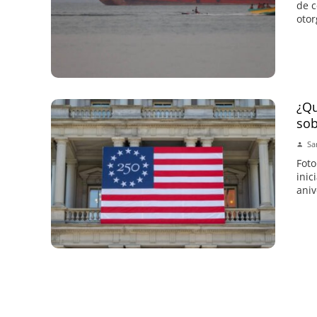
de c
otor
¿Qu
sob
Sa
Foto
inic
aniv