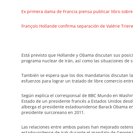
Ex primera dama de Francia piensa publicar libro sobre
François Hollande confirma separación de Valérie Trierw
Está previsto que Hollande y Obama discutan sus posic
programa nuclear de Irán, así como las situaciones de se
También se espera que los dos mandatarios discutan la
esfuerzos para lograr un tratado de libre comercio entr
Según explica el corresponsal de BBC Mundo en Washing
Estado de un presidente francés a Estados Unidos desde
alberga el presidente estadounidense Barack Obama en
presidente surcoreano en 2011.
Las relaciones entre ambos países han mejorado ostens
estadounidense de Irak durante el mandato de George W