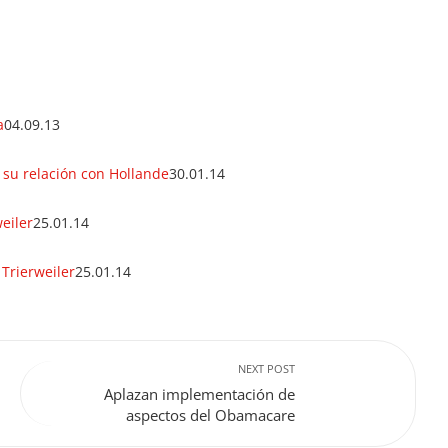
a
04.09.13
 su relación con Hollande
30.01.14
eiler
25.01.14
 Trierweiler
25.01.14
NEXT POST
Aplazan implementación de
aspectos del Obamacare