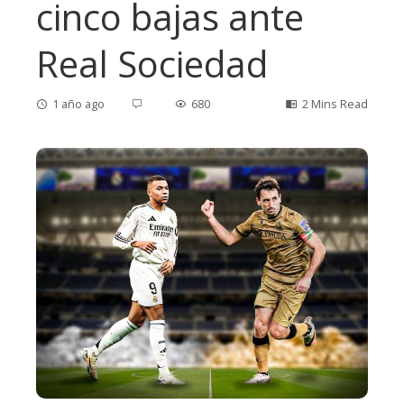
cinco bajas ante
Real Sociedad
1 año ago
680
2 Mins Read
ebook
ter
edIn
erest
mbleupon