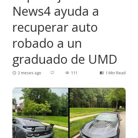
News4 ayuda a
recuperar auto
robado a un
graduado de UMD
2 meses ago
111
1 Min Read
ebook
ter
edIn