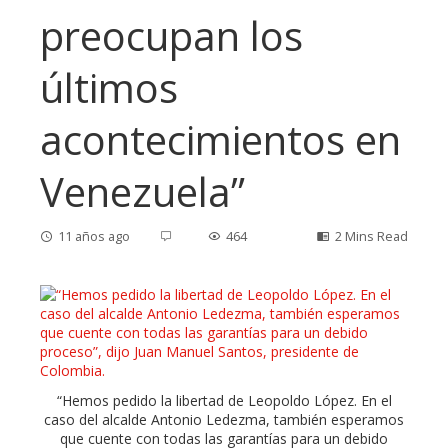
preocupan los
últimos
acontecimientos en
Venezuela”
11 años ago
464
2 Mins Read
ebook
ter
“Hemos pedido la libertad de Leopoldo López. En el
caso del alcalde Antonio Ledezma, también esperamos
que cuente con todas las garantías para un debido
edIn