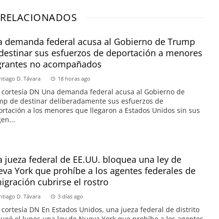
 RELACIONADOS
 demanda federal acusa al Gobierno de Trump
destinar sus esfuerzos de deportación a menores
grantes no acompañados
ntiago D. Távara
18 horas ago
 cortesía DN Una demanda federal acusa al Gobierno de
p de destinar deliberadamente sus esfuerzos de
rtación a los menores que llegaron a Estados Unidos sin sus
en...
 jueza federal de EE.UU. bloquea una ley de
va York que prohíbe a los agentes federales de
igración cubrirse el rostro
ntiago D. Távara
3 días ago
 cortesía DN En Estados Unidos, una jueza federal de distrito
ueó el lunes una ley de Nueva York que prohíbe a los agentes