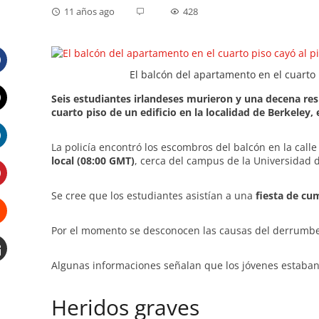
11 años ago
428
El balcón del apartamento en el cuarto 
Facebook
Seis
estudiantes irlandeses murieron
y
una decena res
cuarto piso de un edificio en la localidad de
Berkeley
,
Twitter
La policía encontró los escombros del balcón en la cal
LinkedIn
local (08:00 GMT)
, cerca del campus de la Universidad d
Se cree que los estudiantes asistían a una
fiesta de cu
Pinterest
Por el momento se desconocen las causas del derrumbe
Stumbleupon
Algunas informaciones señalan que los jóvenes estaba
Email
e
Heridos graves