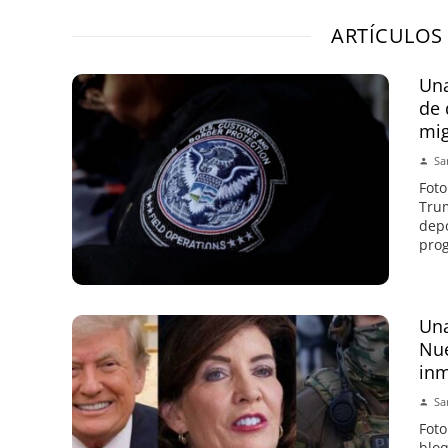
ARTÍCULOS
Una
de 
mi
Sa
Foto
Trum
depo
prog
Una
Nue
inm
Sa
Foto
bloq