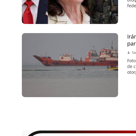
fede
Irá
par
Sa
Foto
de c
otor