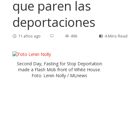
que paren las
deportaciones
11 años ago
496
4 Mins Read
Second Day, Fasting for Stop Deportation
ebook
made a Flash Mob front of White House.
Foto: Lenin Nolly / MLnews
ter
edIn
erest
mbleupon