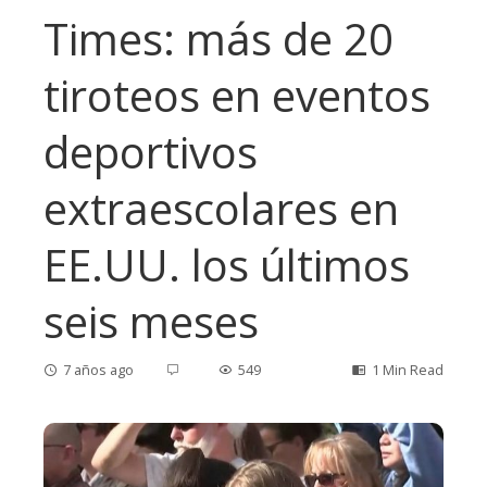
Times: más de 20
tiroteos en eventos
deportivos
extraescolares en
EE.UU. los últimos
seis meses
7 años ago
549
1 Min Read
ebook