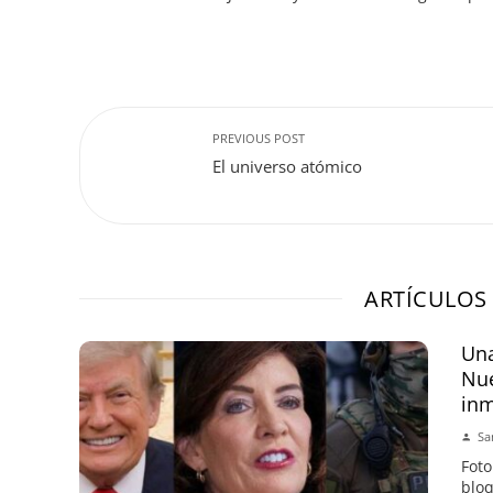
PREVIOUS POST
El universo atómico
ARTÍCULOS
Una
Nue
inm
Sa
Foto
bloq