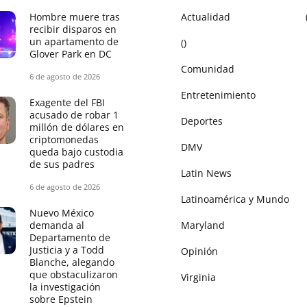
Hombre muere tras
Actualidad
recibir disparos en
un apartamento de
()
Glover Park en DC
Comunidad
6 de agosto de 2026
Entretenimiento
Exagente del FBI
acusado de robar 1
Deportes
millón de dólares en
criptomonedas
DMV
queda bajo custodia
de sus padres
Latin News
6 de agosto de 2026
Latinoamérica y Mundo
Nuevo México
demanda al
Maryland
Departamento de
Justicia y a Todd
Opinión
Blanche, alegando
que obstaculizaron
Virginia
la investigación
sobre Epstein