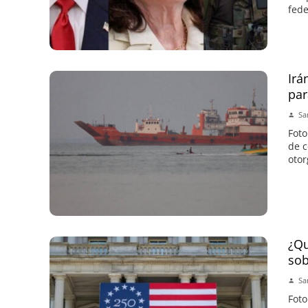
fede
Irá
par
Sa
Foto
de c
otor
¿Qu
sob
Sa
Foto