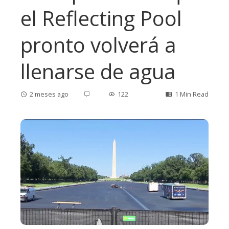
el Reflecting Pool
pronto volverá a
llenarse de agua
2 meses ago
122
1 Min Read
ebook
ter
edIn