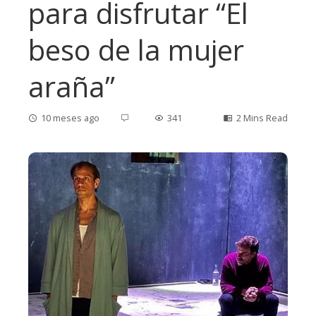
para disfrutar “El
beso de la mujer
araña”
10 meses ago
341
2 Mins Read
ebook
ter
edIn
erest