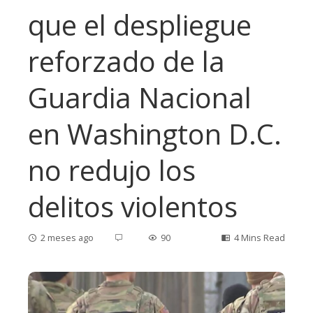
que el despliegue
reforzado de la
Guardia Nacional
en Washington D.C.
no redujo los
delitos violentos
2 meses ago
90
4 Mins Read
ebook