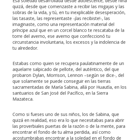
Esa soledad desarrollada desde adolescente, desde niña
quizá, desde que comenzaste a recibir las migajas y las
sobras de la vida, y tú, en tu inexplicable desesperación,
las tasaste, las representaste -¡las recibiste!-, las
imaginaste, como una representación material del
príncipe azul que en un corcel blanco te rescataba de la
torre del averno, ese averno que confeccionó tu
circunstancia involuntaria, los excesos y la indolencia de
tu alrededor.
Estabas como quien se recupera paulatinamente de un
aquelarre salpicado de pellote, del auténtico, del que
probaron Dylan, Morrison, Lennon –según se dice-, del
que solamente se puede conseguir en las tierras
sacramentadas de María Sabina, allá por Huautla, en los
santuarios de San José del Pacífico, en la Sierra
Mazateca.
Como si fueses uno de sus niños, los de Sabina, que
quizá en realidad, eso era lo que necesitabas para abrir
las proverbiales puertas de la razón o de la mente, para
encontrar el fondo de tu alma perdida, así como
acostumbrabas encontrar a la soledad en el fondo de