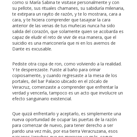
como si María Sabina te visitase personalmente y con
su pellote, sus rituales chamanes, su sabiduría milenaria,
te extirpara un rayito de razón, y te lo mostrara, cara a
cara, y te hiciera comprender que tasajear la cara
anterior de las venas de tus muñecas nunca ha sido
salida del corazón, que solamente quien se acobarda es
capaz de eludir el reto de vivir de esa manera, que el
suicidio es una mariconería que ni en los avernos de
Dante es excusable.
Pediste otra copa de ron, como volviendo a la realidad.
Y te desperezaste. Fuiste al baño para orinar
copiosamente, y cuando regresaste a la mesa de los
portales, del bar Palacio ubicado en el zócalo de
Veracruz, comenzaste a comprender que enfrentar la
verdad y vencerla, tampoco es un acto que involucre un
efecto sanguinario existencial.
Que quizá enfrentarlo y aceptarlo, es simplemente una
nueva oportunidad de ocupar las puertas de la razón
para comenzar de nuevo, para tener derecho a ser
parido una vez más, por esa tierra Veracruzana, esos
paisanos Jarochos que no merecen ya más, seguir