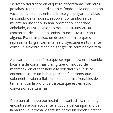
Derivado del trance en el que te encontrabas, mientras
posabas tu mirada perdida en el fondo de la copa de ron
vacía que sostenías entre el índice y el pulgar, percibías
un sonido de tambores, redoblando; tambores de
muerte anunciando un final prometido, esperado,
anhelado, quizá; auspiciado por una circunstancia
chocarrera de la que no tenías –nunca tuviste- control
alguno. Era un impulso, un deseo reprimido que sin
representarlo gráficamente, se proyectaba en tu mente
como un siniestro festín de sangre, de terminación fatal.
A pesar de que la música que se reproducía en el sonido
local era de corte más bien grupero –incluso de
marimba-, en el santuario a la soledad en el que te
encontrabas, retumbaban parches funerarios que
solamente traían a flote unos deseos irrefrenables de
terminar con la profunda tristeza que estremecía,
convulsionaba tu alma.
Pero aún allí, quizá por instinto, levantaste la mirada y
encontraste por accidente la cúpula del campanario de
la parroquia jarocha, y sentiste como un shock eléctrico,