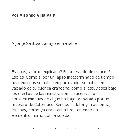
Por Alfonso Villalva P.
ebook
ter
A Jorge Santoyo, amigo entrañable.
edIn
Estabas, ¿cómo explicarlo? En un estado de trance. Sí.
erest
Eso es. Como si por un lapso indeterminado de tiempo
tus neuronas se hubiesen paralizado, se hubiesen
vaciado de tu cuenca craneana; como si estuvieses bajo
mbleupon
los efectos de las ministraciones sucesivas o
consuetudinarias de algún brebaje preparado por un
l
maestro de Catemaco. Sentías el dolor y la ausencia,
estabas, como ya era costumbre, teniendo un
encuentro íntimo con la soledad.